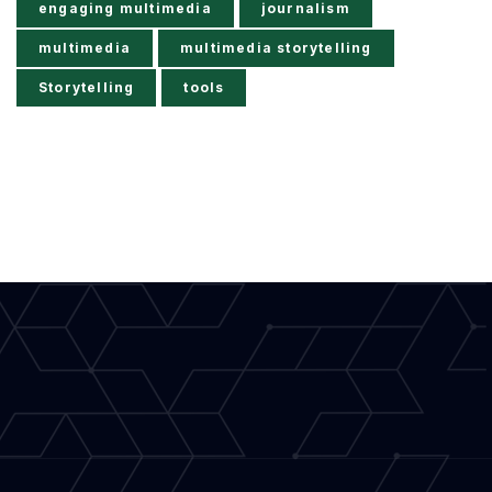
engaging multimedia
journalism
multimedia
multimedia storytelling
Storytelling
tools